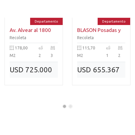
Departamento
Departamento
Av. Alvear al 1800
BLASON Posadas y
Callao
Recoleta
Recoleta
178,00
115,70
M2
2
3
M2
1
2
USD 725.000
USD 655.367