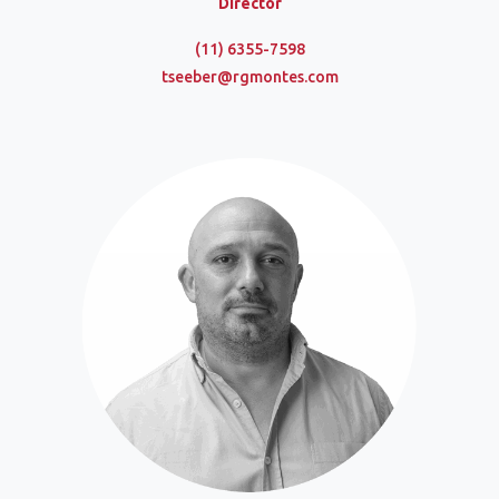
Director
(11) 6355-7598
tseeber@rgmontes.com