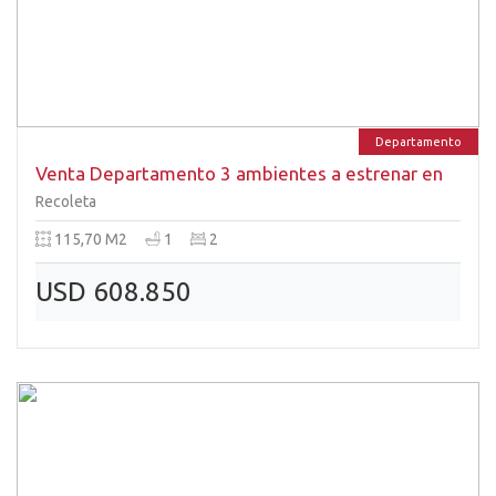
Departamento
Venta Departamento 3 ambientes a estrenar en
Recoleta
Recoleta
115,70 M2
1
2
USD 608.850