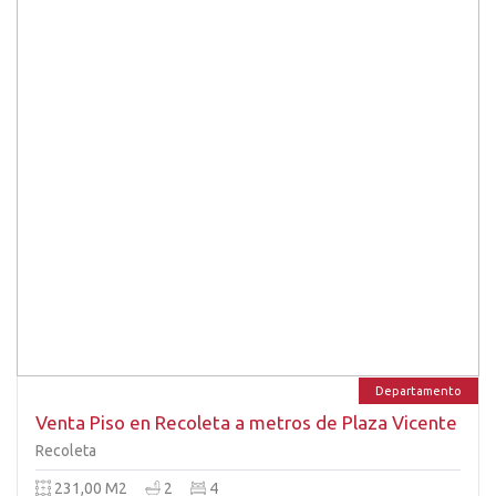
Departamento
Venta Piso en Recoleta a metros de Plaza Vicente
López | 4 dorm | escritorio | 2 cocheras
Recoleta
231,00 M2
2
4